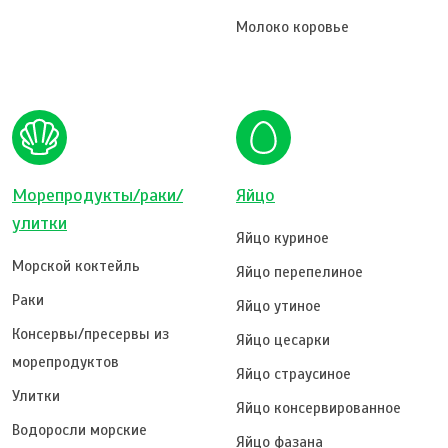
Молоко коровье
Морепродукты/раки/
Яйцо
улитки
Яйцо куриное
Морской коктейль
Яйцо перепелиное
Раки
Яйцо утиное
Консервы/пресервы из
Яйцо цесарки
морепродуктов
Яйцо страусиное
Улитки
Яйцо консервированное
Водоросли морские
Яйцо фазана