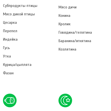
Субпродукты птицы
Мясо дичи
Мясо дикой птицы
Конина
Цесарка
Кролик
Перепел
Говядина/телятина
Индейка
Баранина/ягнятина
Гусь
Козлятина
Утка
Курица/цыплята
Фазан