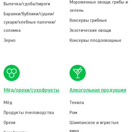
Мороженные овощи, грибы и
Выпечка/сдоба/пироги
зелень
Баранки/бублики/сушки/
Консервы грибные
сухари/хлебные палочки/
соломка
Экзотические овощи
Зерно
Консервы плодоовощные
Мёд/орехи/сухофрукты
Алкогольная продукция
Мёд
Текила
Продукты пчеловодства
Ром
Орехи
Шампанское и игристые
вина