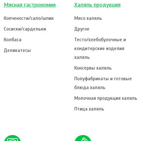
Мясная гастрономия
Халяль продукция
Копчености/сало/шпик
Мясо халяль
Сосиски/сардельки
Другое
Колбаса
Тесто/хлебобулочные и
кондитерские изделия
Деликатесы
халяль
Консервы халяль
Полуфабрикаты и готовые
блюда халяль
Молочная продукция халяль
Птица халяль