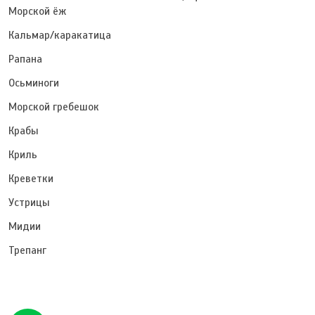
Морской ёж
Кальмар/каракатица
Рапана
Осьминоги
Морской гребешок
Крабы
Криль
Креветки
Устрицы
Мидии
Трепанг