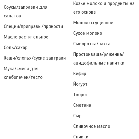
Козье молоко и продукты на
Соусы/заправки для
его основе
салатов
Молоко сгущенное
Специи/приправы/пряности
Сухое молоко
Масло растительное
Сыворотка/пахта
Соль/сахар
Простокваша/ряженка/
Каши/хлопья/сухие завтраки
ацидофильные напитки
Мука/смеси для
Кефир
хлебопечек/тесто
Йогурт
Творог
Сметана
Сыр
Сливочное масло
Сливки