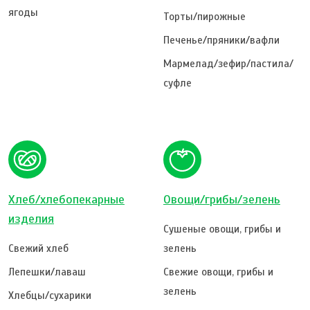
ягоды
Торты/пирожные
Печенье/пряники/вафли
Мармелад/зефир/пастила/
суфле
Хлеб/хлебопекарные
Овощи/грибы/зелень
изделия
Сушеные овощи, грибы и
Свежий хлеб
зелень
Лепешки/лаваш
Свежие овощи, грибы и
зелень
Хлебцы/сухарики