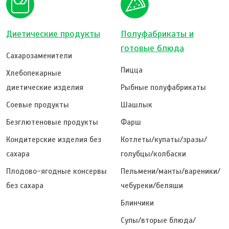
Диетические продукты
Полуфабрикаты и
готовые блюда
Сахарозаменители
Пицца
Хлебопекарные
диетические изделия
Рыбные полуфабрикаты
Соевые продукты
Шашлык
Безглютеновые продукты
Фарш
Кондитерские изделия без
Котлеты/купаты/зразы/
сахара
голубцы/колбаски
Плодово-ягодные консервы
Пельмени/манты/вареники/
без сахара
чебуреки/беляши
Блинчики
Супы/вторые блюда/