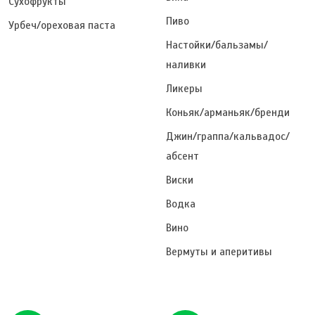
Сухофрукты
Пиво
Урбеч/ореховая паста
Настойки/бальзамы/
наливки
Ликеры
Коньяк/арманьяк/бренди
Джин/граппа/кальвадос/
абсент
Виски
Водка
Вино
Вермуты и аперитивы