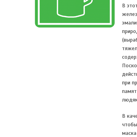
В это
желез
эмали
приро
(выра
тяжел
содер
Поско
дейст
при п
памят
людя
В кач
чтобы
маска