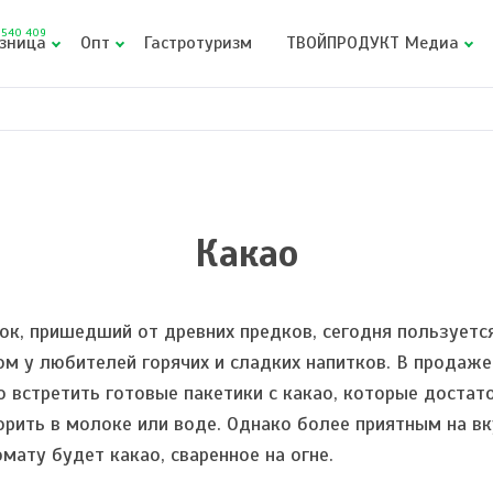
540 409
зница
Опт
Гастротуризм
ТВОЙПРОДУКТ Медиа
Какао
ок, пришедший от древних предков, сегодня пользуетс
ом у любителей горячих и сладких напитков. В продаже
 встретить готовые пакетики с какао, которые достат
орить в молоке или воде. Однако более приятным на вк
омату будет какао, сваренное на огне.