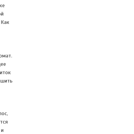
же
ой
 Как
омат.
щее
питок
чшить
лос,
тся
 и