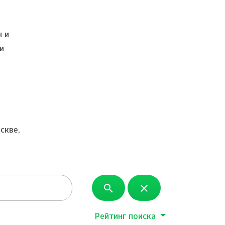
н и
и
скве,
search
close
Рейтинг поиска