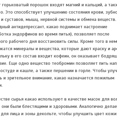
т горьковатый порошок входят магний и кальций, а так
о. Это способствует улучшению состояния крови, зубн
 и суставов, мышц, нервной системы и обмена веществ.
дный антидепрессант, какао поднимает настроение
ботка эндорфинов во время питья), позволяет после
ого рабочего дня восстановить силы. Кроме того в нем
жатся минералы и вещества, которые дают краску и ар
льку в его состав входит кофеин, он оказывает бодря
вие. Еще одно вещество теобромин позволяет пить на
ростуде и кашле, а также першении в горле. Чтобы улу
ь и зрительное внимание, какао назначается пожилым
м.
естве сырья какао используют в качестве масок для во
 они были блестящими и здоровыми. Аналогично делае
 для лица и зоны декольте, чтобы улучшить цвет кожи