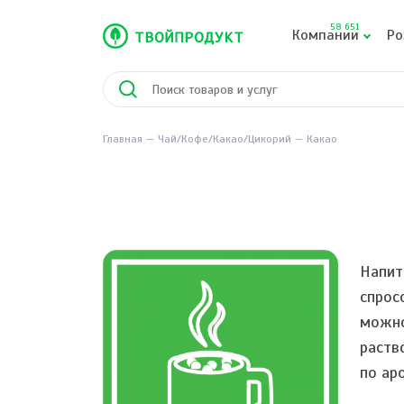
58 651
Компании
Ро
Главная
Чай/Кофе/Какао/Цикорий
Какао
Напит
спрос
можно
раств
по ар