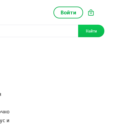
Войти
Найти
я
очно
ус и