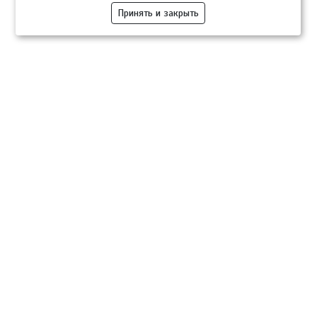
Принять и закрыть
Компании
Розница
Опт
Гастротуризм
ТВОЙПРОДУКТ Медиа
ТВОЙПРОДУКТ – информационно-торговая платформа
продовольственного рынка. Основной задачей проекта ТВОЙПРОДУКТ