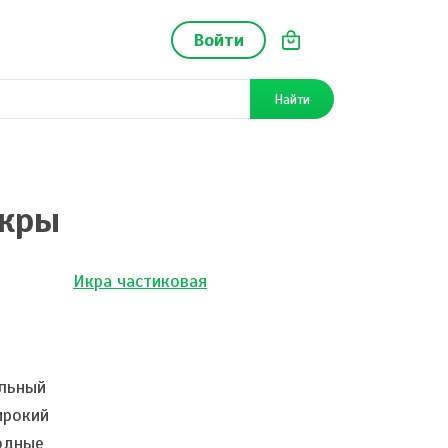
Войти
Найти
икры
Икра частиковая
льный
ирокий
одные