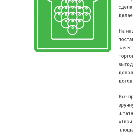
сделк
делае
На на
поста
качес
торго
выгод
допол
догов
Все п
вручн
штатн
«Твой
площа