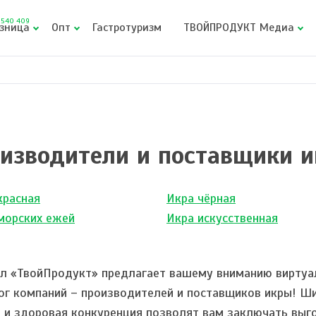
540 409
зница
Опт
Гастротуризм
ТВОЙПРОДУКТ Медиа
изводители и поставщики 
красная
Икра чёрная
морских ежей
Икра искусственная
л «ТвойПродукт» предлагает вашему вниманию виртуа
ог компаний – производителей и поставщиков икры! Ш
 и здоровая конкуренция позволят вам заключать выг