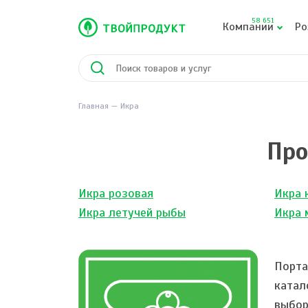
58 651
Компании
Ро
Главная
Икра
Про
Икра розовая
Икра 
Икра летучей рыбы
Икра 
Порта
катал
выбор