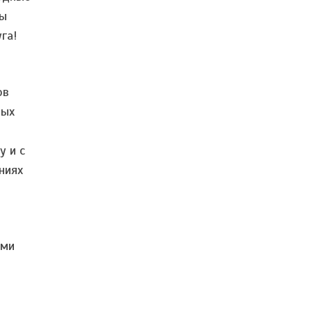
Мы
га!
ов
ных
у и с
ниях
ими