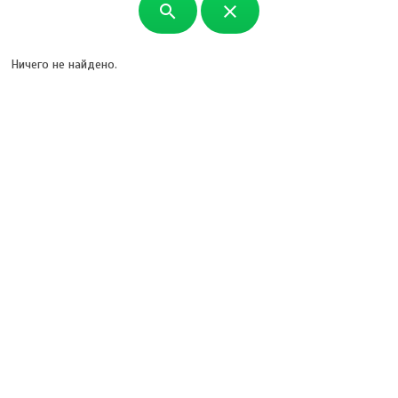
search
close
Ничего не найдено.