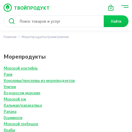
Найти
Главная
Морепродукты/раки/улитки
Морепродукты
Морской коктейль
Раки
Консервы/пресервы из морепродуктов
Улитки
Водоросли морские
Морской ёж
Кальмар/каракатица
Рапана
Осьминоги
Морской гребешок
Крабы