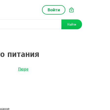
Войти
Найти
о питания
Пюре
 наше