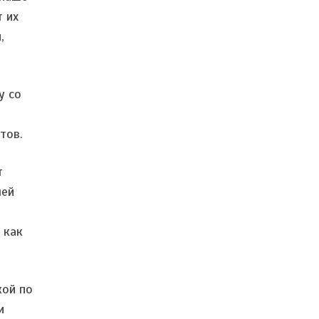
т их
,
у со
тов.
т
шей
 как
кой по
и