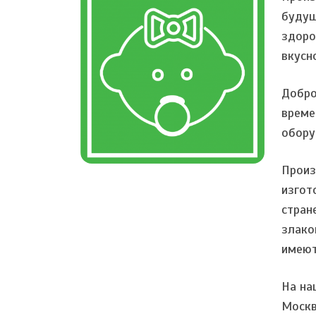
будущ
здоро
вкусн
Добро
време
обору
Произ
изгот
стран
злако
имеют
На на
Москв