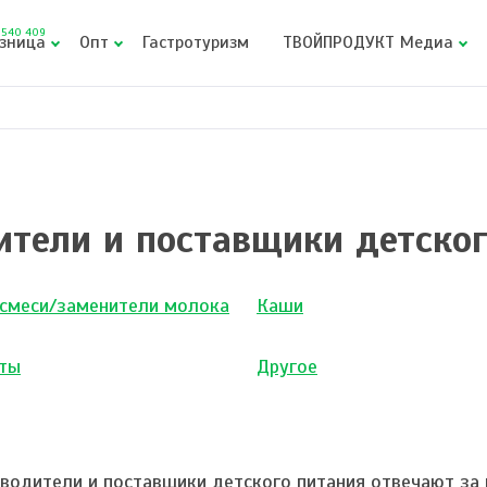
540 409
зница
Опт
Гастротуризм
ТВОЙПРОДУКТ Медиа
ители и поставщики детског
 смеси/заменители молока
Каши
ты
Другое
водители и поставщики детского питания отвечают за