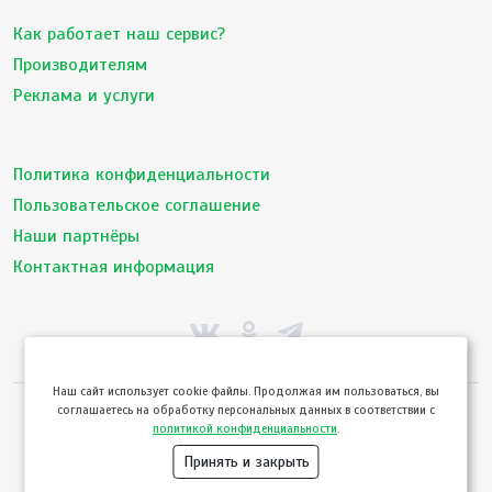
Как работает наш сервис?
Производителям
Реклама и услуги
Политика конфиденциальности
Пользовательское соглашение
Наши партнёры
Контактная информация
Hаш сайт использует cookie файлы. Продолжая им пользоваться, вы
соглашаетесь на обработку персональных данных в соответствии с
© ТвойПродукт 2010 - 2026
политикой конфиденциальности
.
Использование сайта означает согласие с
Пользовательским соглашением
и
Политикой конфиденциальности
сервиса ТВОЙПРОДУКТ
Принять и закрыть