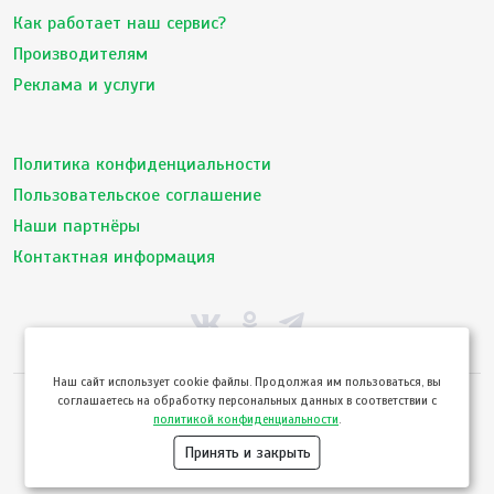
Как работает наш сервис?
Производителям
Реклама и услуги
Политика конфиденциальности
Пользовательское соглашение
Наши партнёры
Контактная информация
Hаш сайт использует cookie файлы. Продолжая им пользоваться, вы
соглашаетесь на обработку персональных данных в соответствии с
© ТвойПродукт 2010 - 2026
политикой конфиденциальности
.
Использование сайта означает согласие с
Пользовательским соглашением
и
Политикой конфиденциальности
сервиса ТВОЙПРОДУКТ
Принять и закрыть