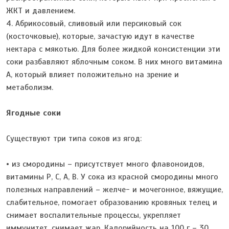
ЖКТ и давлением.
4. Абрикосовый, сливовый или персиковый сок
(косточковые), которые, зачастую идут в качестве
нектара с мякотью. Для более жидкой консистенции эти
соки разбавляют яблочным соком. В них много витамина
А, который влияет положительно на зрение и
метаболизм.
Ягодные соки
Существуют три типа соков из ягод:
• из смородины – присутствует много флавоноидов,
витамины Р, С, А, В. У сока из красной смородины много
полезных направлений – желче- и мочегонное, вяжущие,
слабительное, помогает образованию кровяных телец и
снимает воспалительные процессы, укрепляет
иммунитет, снимает жар. Калорийность на 100 г – 30