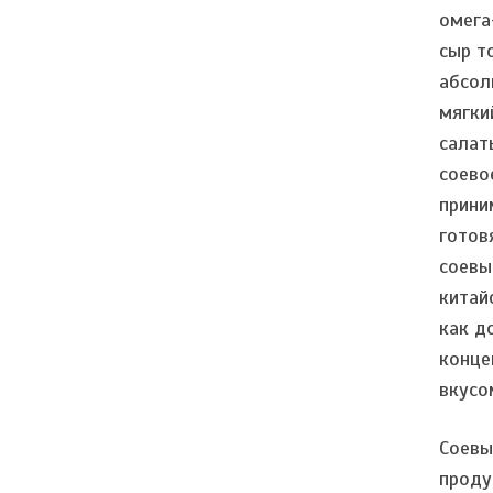
омега
сыр т
абсол
мягки
салат
соево
прини
готов
соевы
китай
как д
конце
вкусо
Соевы
проду