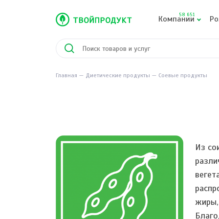
58 651
Компании
Ро
Главная
Диетические продукты
Соевые продукты
Из со
разли
вегет
распр
жиры,
Благо