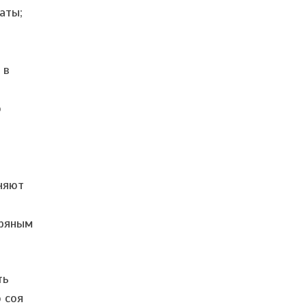
аты;
 в
о
еняют
пряным
ть
 соя