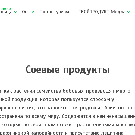
540 409
зница
Опт
Гастротуризм
ТВОЙПРОДУКТ Медиа
Соевые продукты
и, как растения семейства бобовых, производят много
чной продукции, которая пользуется спросом у
арианцев и тех, кто на диете. Соя родом из Азии, но теп
остранена по всему миру. Содержатся в ней ненасыщен
 которые по свойствам схожи с растительными маслам
даря низкой калорийности и присутствию лецитина,