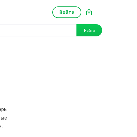
Войти
Найти
ерь
ные
и.