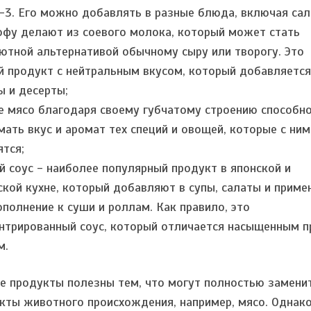
-3. Его можно добавлять в разные блюда, включая сал
офу делают из соевого молока, который может стать
ютной альтернативой обычному сыру или творогу. Это
й продукт с нейтральным вкусом, который добавляется
ы и десерты;
е мясо благодаря своему губчатому строению способн
мать вкус и аромат тех специй и овощей, которые с ним
ятся;
й соус - наиболее популярный продукт в японской и
ской кухне, который добавляют в супы, салаты и прим
ополнение к суши и роллам. Как правило, это
нтрированный соус, который отличается насыщенным 
м.
е продукты полезны тем, что могут полностью замени
кты животного происхождения, например, мясо. Однако