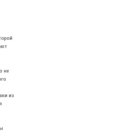
торой
ают
о не
ого
вки из
я
ты