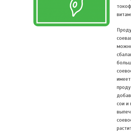
токоф
витам
Проду
соева
можно
сбала
больш
соево
имеет
проду
добав
сои и
выпеч
соево
расти