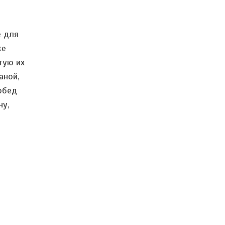
е для
же
тую их
аной,
обед
ну,