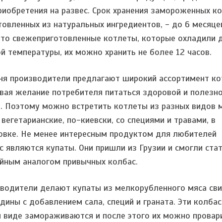
риобретения на развес. Срок хранения замороженных ко
товленных из натуральных ингредиентов, - до 6 месяце
это свежеприготовленные котлеты, которые охладили 
й температуры, их можно хранить не более 12 часов.
ня производители предлагают широкий ассортимент ко
вая желание потребителя питаться здоровой и полезн
. Поэтому можно встретить котлеты из разных видов м
 вегетарианские, по-киевски, со специями и травами, в
овке. Не менее интересным продуктом для любителей
с являются купаты. Они пришли из Грузии и смогли ста
йным аналогом привычных колбас.
водители делают купаты из мелкорубленного мяса св
ядины с добавлением сала, специй и граната. Эти колбас
 виде замораживаются и после этого их можно провар