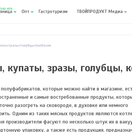
540 409
зница
Опт
Гастротуризм
ТВОЙПРОДУКТ Медиа
паты/зразы/голубцы/колбаски
, купаты, зразы, голубцы, 
 полуфабрикатов, которые можно найти в магазине, ес
остраненные и самые востребованные продукты, котор
точно разогреть на сковороде, в духовке или немного
рить. Одним из таких мясных продуктов являются котл
ня производители фасуют по несколько штук их в вак
артонную упаковку, а также есть продукция, предназна