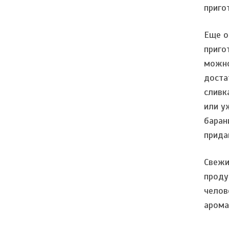
приго
Еще о
приго
можно
доста
сливк
или у
баран
прида
Свежи
проду
челов
арома