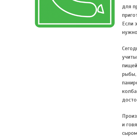
для п
приго
Если 
нужно
Сегод
учиты
пищей
рыбы,
панир
колба
досто
Произ
и гов
сыром