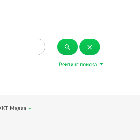
с
search
close
Рейтинг поиска
КТ Медиа