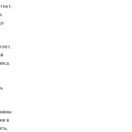
тлет,
в.
до
тлет,
ой
яса,
ть
инины
ки в
ить,