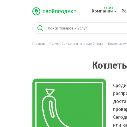
58 651
Компании
Ро
Главная
Полуфабрикаты и готовые блюда
Котлеты/ку
Котлеты
Среди
распр
доста
прова
Сегод
или к