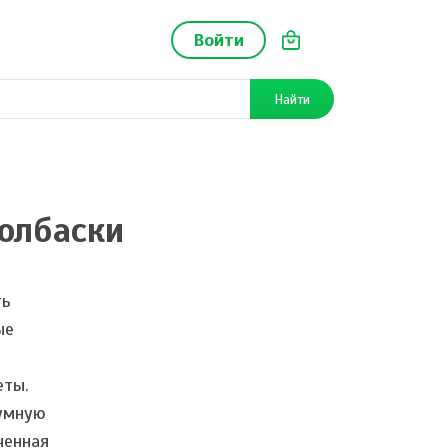
Войти
Найти
колбаски
ть
ые
еты.
уумную
ченная