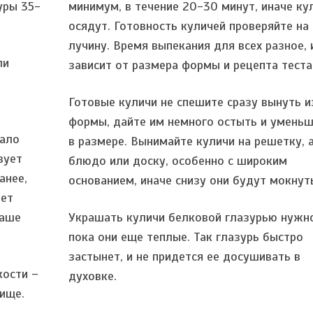
уры 35-
минимум, в течение 20-30 минут, иначе ку
осядут. Готовность куличей проверяйте на
лучину. Время выпекания для всех разное, 
ли
зависит от размера формы и рецепта теста
Готовые куличи не спешите сразу вынуть и
формы, дайте им немного остыть и умень
мало
в размере. Вынимайте куличи на решетку, а
вует
блюдо или доску, особенно с широким
анее,
основанием, иначе снизу они будут мокнут
дет
Ваше
Украшать куличи белковой глазурью нужн
пока они еще теплые. Так глазурь быстро
застынет, и не придется ее досушивать в
кости –
духовке.
чище.