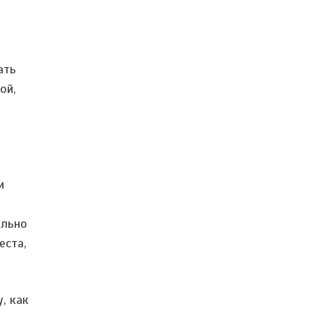
ать
ой,
и
ельно
еста,
, как