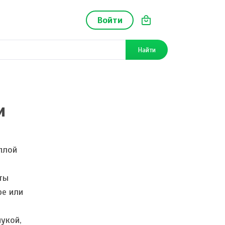
Войти
Найти
и
плой
ты
ре или
укой,