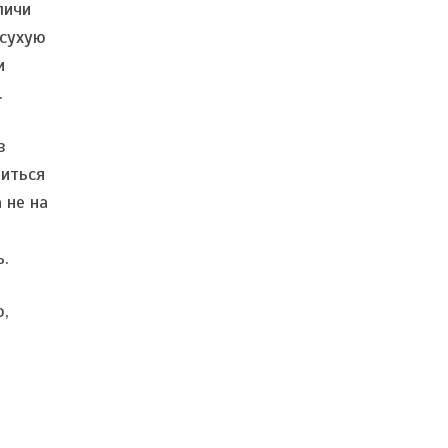
личи
 сухую
и
.
з
шиться
 не на
ь.
о,