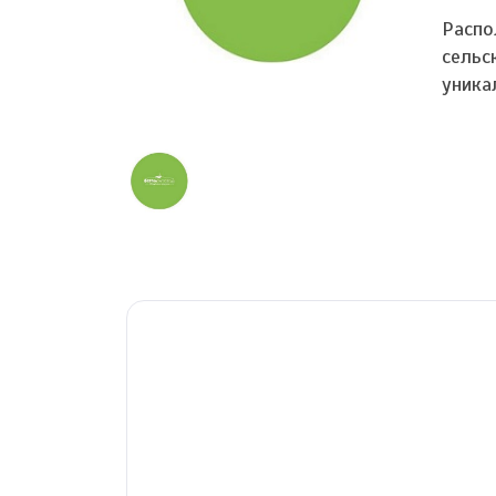
Распо
сельс
уника