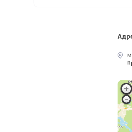
Адр
М
П