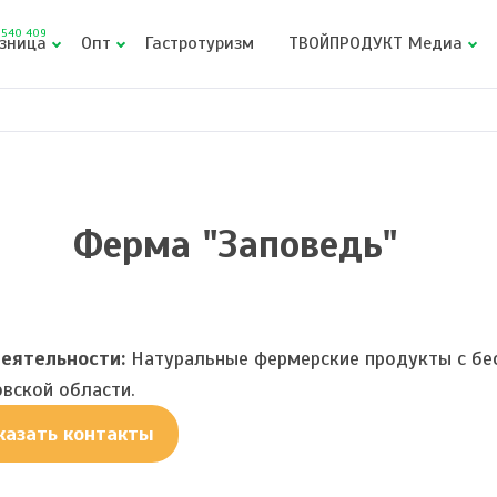
540 409
зница
Опт
Гастротуризм
ТВОЙПРОДУКТ Медиа
Ферма "Заповедь"
еятельности:
Натуральные фермерские продукты с бес
вской области.
казать контакты