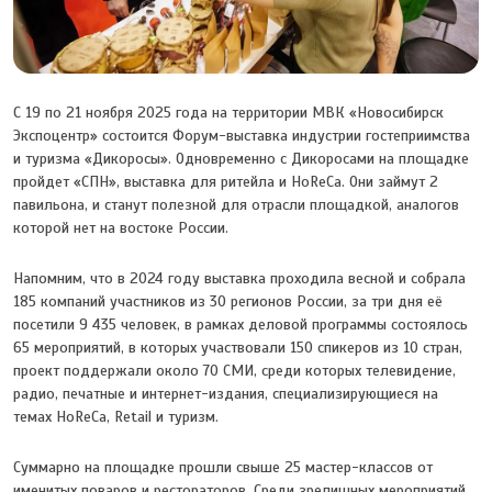
С 19 по 21 ноября 2025 года на территории МВК «Новосибирск
Экспоцентр» состоится Форум-выставка индустрии гостеприимства
и туризма «Дикоросы». Одновременно с Дикоросами на площадке
пройдет «СПН», выставка для ритейла и HoReCa. Они займут 2
павильона, и станут полезной для отрасли площадкой, аналогов
которой нет на востоке России.
Напомним, что в 2024 году выставка проходила весной и собрала
185 компаний участников из 30 регионов России, за три дня её
посетили 9 435 человек, в рамках деловой программы состоялось
65 мероприятий, в которых участвовали 150 спикеров из 10 стран,
проект поддержали около 70 СМИ, среди которых телевидение,
радио, печатные и интернет-издания, специализирующиеся на
темах HoReCa, Retail и туризм.
Суммарно на площадке прошли свыше 25 мастер-классов от
именитых поваров и рестораторов. Среди зрелищных мероприятий