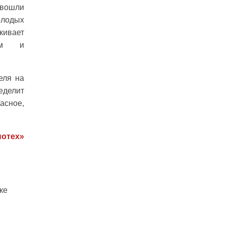
 вошли
олодых
кивает
нам и
еля на
еделит
асное,
отех»
ке