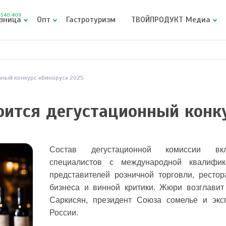
540 409
зница
Опт
Гастротуризм
ТВОЙПРОДУКТ Медиа
нный конкурс «Винорус» 2025
оится дегустационный конк
Состав дегустационной комиссии вкл
специалистов с международной квалифик
представителей розничной торговли, рестор
бизнеса и винной критики. Жюри возглавит
Саркисян, президент Союза сомелье и экс
России.