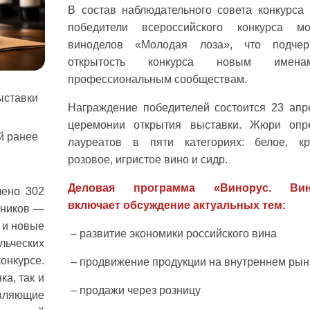
В состав наблюдательного совета конкурса
победители всероссийского конкурса м
виноделов «Молодая лоза», что подчер
открытость конкурса новым име
профессиональным сообществам.
ыставки
Награждение победителей состоится 23 апр
церемонии открытия выставки. Жюри опр
й ранее
лауреатов в пяти категориях: белое, кр
розовое, игристое вино и сидр.
Деловая программа «Винорус. Вин
лено 302
включает обсуждение актуальных тем:
тников —
 и новые
– развитие экономики российского вина
ьческих
онкурсе.
– продвижение продукции на внутреннем рын
ка, так и
– продажи через розницу
вляющие