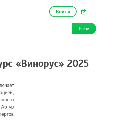
Войти
Найти
урс «Винорус» 2025
ючает
ацией,
анного
 Артур
пертов