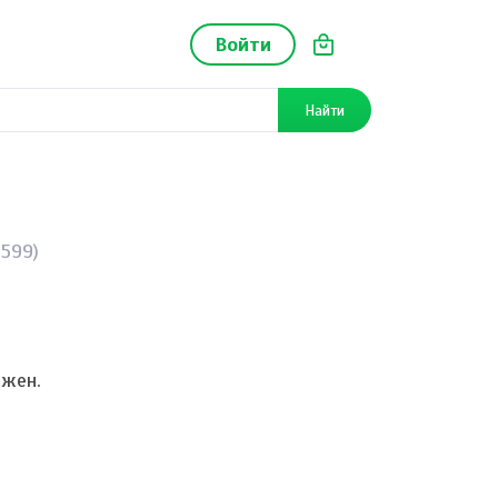
Войти
Найти
6599)
ежен.