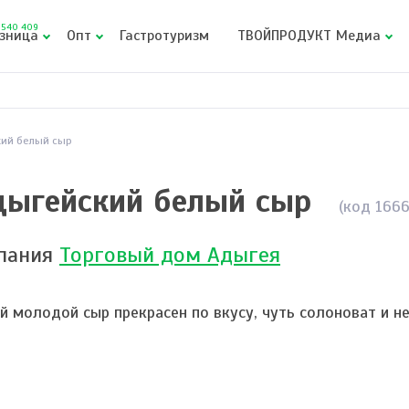
540 409
зница
Опт
Гастротуризм
ТВОЙПРОДУКТ Медиа
ий белый сыр
дыгейский белый сыр
(код 166
пания
Торговый дом Адыгея
й молодой сыр прекрасен по вкусу, чуть солоноват и н