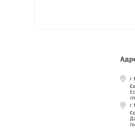
Адр
г
С
Е
с
г 
С
Д
с