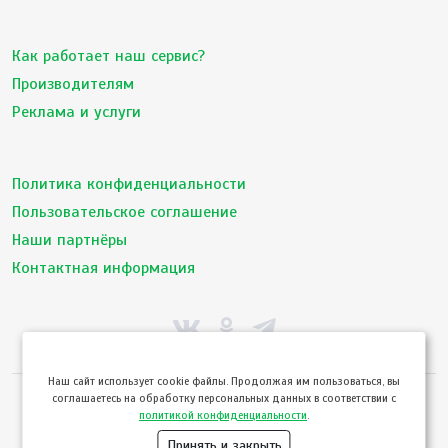
Как работает наш сервис?
Производителям
Реклама и услуги
Политика конфиденциальности
Пользовательское соглашение
Наши партнёры
Контактная информация
Hаш сайт использует cookie файлы. Продолжая им пользоваться, вы
соглашаетесь на обработку персональных данных в соответствии с
© ТвойПродукт 2010 - 2026
политикой конфиденциальности
.
Использование сайта означает согласие с
Пользовательским соглашением
и
Политикой конфиденциальности
сервиса ТВОЙПРОДУКТ
Принять и закрыть