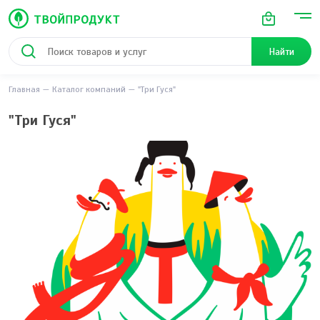
Найти
Главная
Каталог компаний
"Три Гуся"
"Три Гуся"