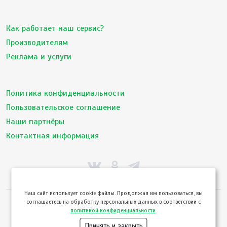
Как работает наш сервис?
Производителям
Реклама и услуги
Политика конфиденциальности
Пользовательское соглашение
Наши партнёры
Контактная информация
Hаш сайт использует cookie файлы. Продолжая им пользоваться, вы
соглашаетесь на обработку персональных данных в соответствии с
© ТвойПродукт 2010 - 2026
политикой конфиденциальности
.
Использование сайта означает согласие с
Пользовательским соглашением
и
Политикой конфиденциальности
сервиса ТВОЙПРОДУКТ
Принять и закрыть