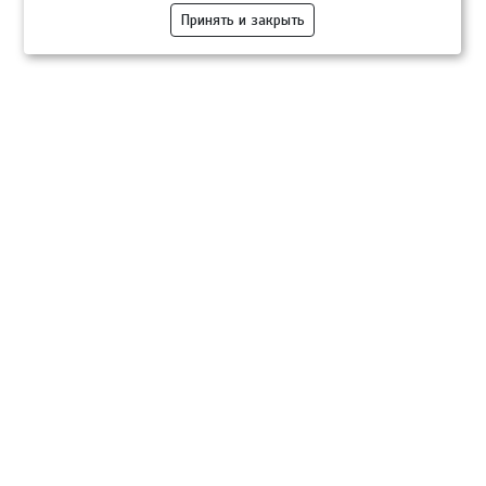
Принять и закрыть
Компании
Розница
Опт
Гастротуризм
ТВОЙПРОДУКТ Медиа
ТВОЙПРОДУКТ – информационно-торговая платформа
продовольственного рынка. Основной задачей проекта ТВОЙПРОДУКТ