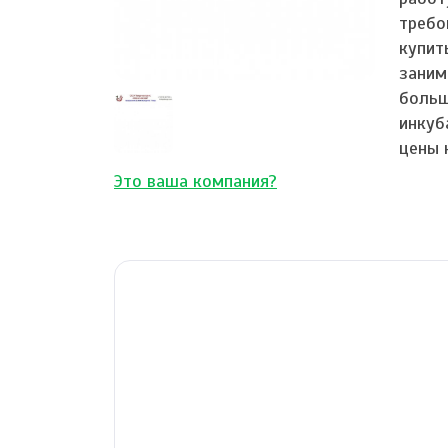
требо
купит
заним
больш
инкуб
цены 
Это ваша компания?