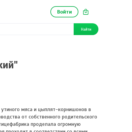
Войти
Найти
кий"
 утиного мяса и цыплят-корнишонов в
зводства от собственного родительского
Птицефабрика проделала огромную
ая проходит в соответствии со всеми