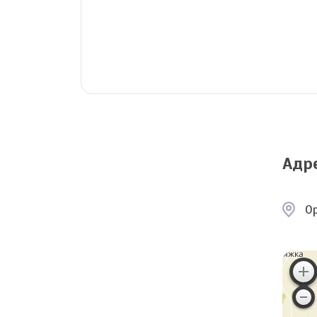
Адр
Ор