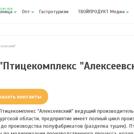
540 409
зница
Опт
Гастротуризм
ТВОЙПРОДУКТ Медиа
сеевский"
"Птицекомплекс "Алексеевс
казать контакты
Птицекомплекс "Алексеевский" ведущий производитель
ургской области, предприятие имеет полный цикл прои
 до производства полуфабрикатов (разделка тушек). 
у по модернизации производственного процесса, котор