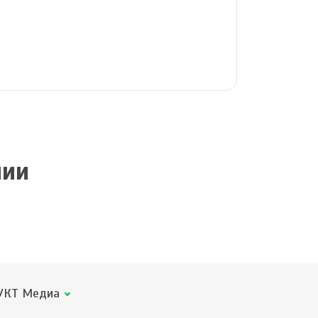
нии
КТ Медиа