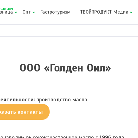
540 409
зница
Опт
Гастротуризм
ТВОЙПРОДУКТ Медиа
ООО «Голден Оил»
еятельности:
производство масла
казать контакты
оизводим высококачественное масло c 1996 года