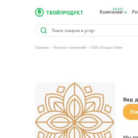
58 651
Компании
Ро
Главная
Каталог компаний
ООО «Голден Оил»
Вид д
По
Мы пр