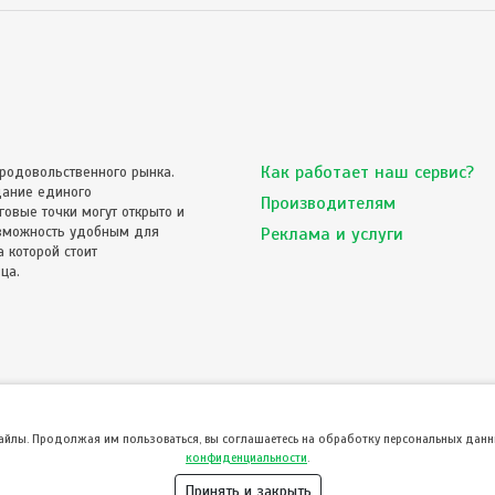
Как работает наш сервис?
родовольственного рынка.
дание единого
Производителям
овые точки могут открыто и
озможность удобным для
Реклама и услуги
 которой стоит
ца.
файлы. Продолжая им пользоваться, вы соглашаетесь на обработку персональных данны
конфиденциальности
.
Принять и закрыть
© ТвойПродукт 2010 - 2026