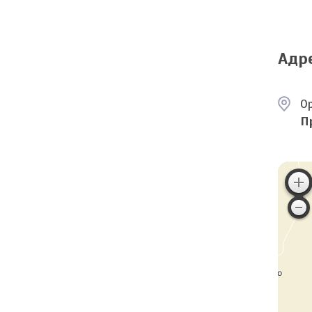
Адр
О
П