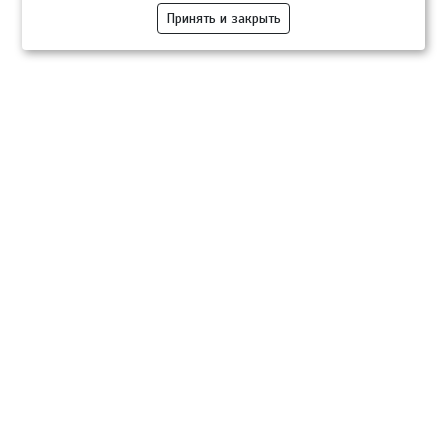
Принять и закрыть
Компании
Розница
Опт
Гастротуризм
ТВОЙПРОДУКТ Медиа
ТВОЙПРОДУКТ – информационно-торговая платформа
продовольственного рынка. Основной задачей проекта ТВОЙПРОДУКТ