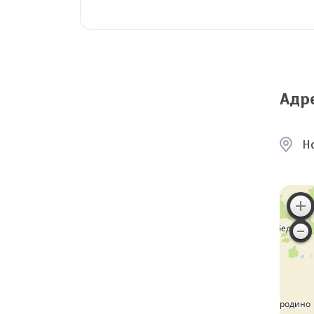
Адр
Н