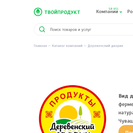
58 651
Компании
Ро
Главная
Каталог компаний
Деревенский дворик
Вид д
ферме
натур
Чуваш
По