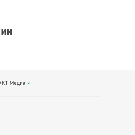
нии
КТ Медиа