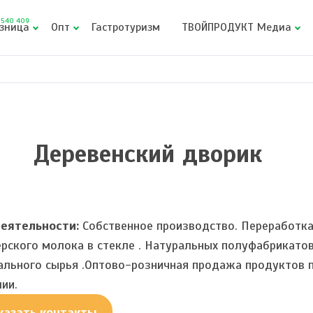
540 409
зница
Опт
Гастротуризм
ТВОЙПРОДУКТ Медиа
Деревенский дворик
еятельности:
Собственное производство. Переработка 
рского молока в стекле . Натуральных полуфабрикатов
ального сырья .Оптово-розничная продажа продуктов 
ии.
казать контакты