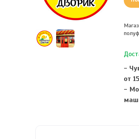
Магаз
полу
Дост
- Чу
от 1
- Мо
маш