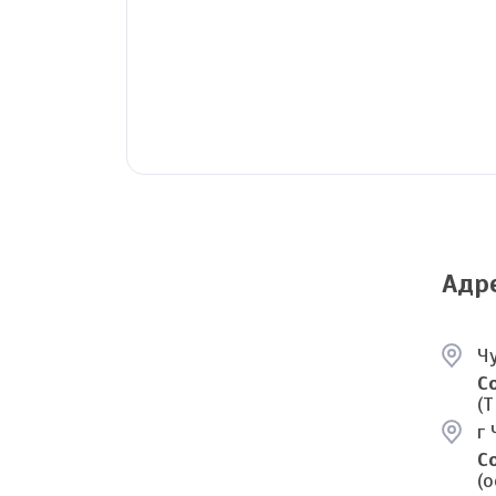
Адр
Ч
С
(
г 
С
(о