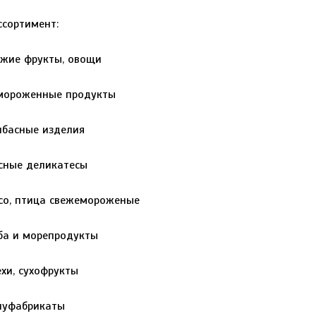
ссортимент:
ежие фрукты, овощи
мороженные продукты
лбасные изделия
сные деликатесы
со, птица свежемороженые
ба и морепродукты
хи, сухофрукты
луфабрикаты