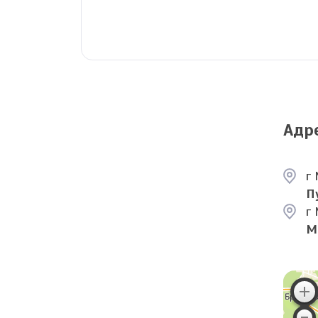
Адр
г 
П
г 
М