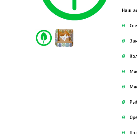
Наш а
Ø
Св
Ø
За
Ø
Ко
Ø
Мя
Ø
Мя
Ø
Ры
Ø
Оре
Ø
По