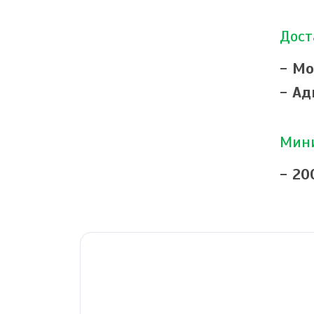
Дост
- Мо
- Ад
Мини
- 20