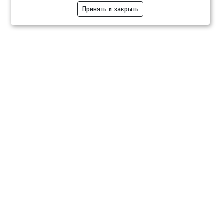
Принять и закрыть
Компании
Розница
Опт
Гастротуризм
ТВОЙПРОДУКТ Медиа
ТВОЙПРОДУКТ – информационно-торговая платформа
продовольственного рынка. Основной задачей проекта ТВОЙПРОДУКТ