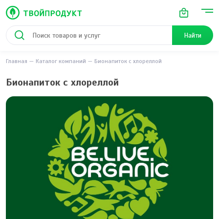
Найти
Главная
Каталог компаний
Бионапиток с хлореллой
Бионапиток с хлореллой