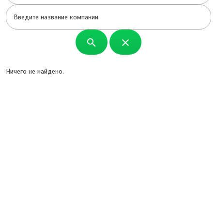
search
close
Ничего не найдено.