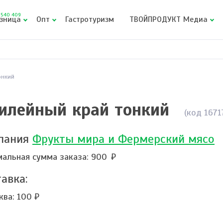
540 409
зница
Опт
Гастротуризм
ТВОЙПРОДУКТ Медиа
онкий
илейный край тонкий
(код 1671
пания
Фрукты мира и Фермерский мясо
альная сумма заказа: 900
авка:
ква:
100 ₽