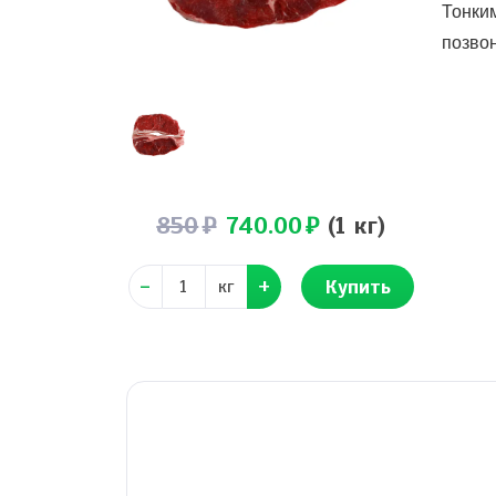
Тонки
позвон
850
740.00
(1 кг)
Купить
кг