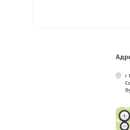
Адр
г 
С
П