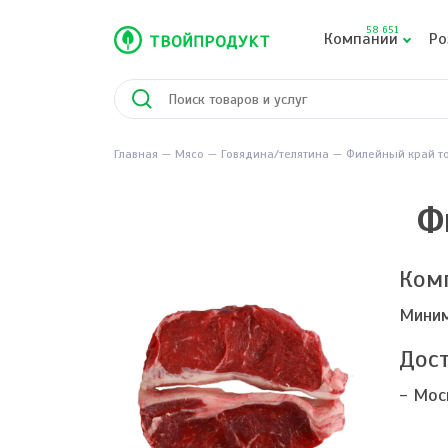
58 651
Компании
Ро
Главная
Мясо
Говядина/телятина
Филейный край т
Ф
Ком
Миним
Дост
- Мос