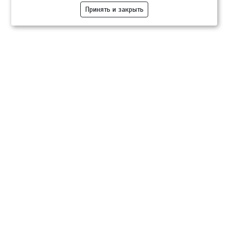
Принять и закрыть
Компании
Розница
Опт
Гастротуризм
ТВОЙПРОДУКТ Медиа
ТВОЙПРОДУКТ – информационно-торговая платформа
продовольственного рынка. Основной задачей проекта ТВОЙПРОДУКТ