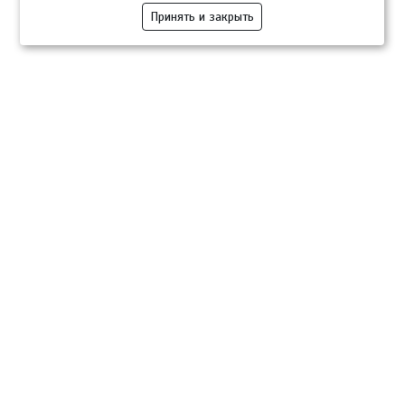
Принять и закрыть
Компании
Розница
Опт
Гастротуризм
ТВОЙПРОДУКТ Медиа
ТВОЙПРОДУКТ – информационно-торговая платформа
продовольственного рынка. Основной задачей проекта ТВОЙПРОДУКТ