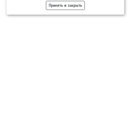
Принять и закрыть
Компании
Розница
Опт
Гастротуризм
ТВОЙПРОДУКТ Медиа
ТВОЙПРОДУКТ – информационно-торговая платформа
продовольственного рынка. Основной задачей проекта ТВОЙПРОДУКТ