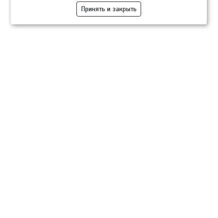
Принять и закрыть
Компании
Розница
Опт
Гастротуризм
ТВОЙПРОДУКТ Медиа
ТВОЙПРОДУКТ – информационно-торговая платформа
продовольственного рынка. Основной задачей проекта ТВОЙПРОДУКТ