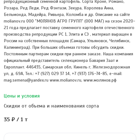
репродукционный семенной картофель. Сорта Кроне, Романо,
Розара, Ред Леди, Ред Фэнтази, Зекура, Королева Анна,
Бельмонда, Мадейра, Ривьера, Коломба и др. Описание на сайте
molianov.ru OОО "МОЛЯНОВ АГРО ГРУПП" (ООО МАГ) на сезон 2020-
21 года предлагает поставку семенного картофеля отечественного
производства репродукции РС 1, Элита и СЭ , материал выращен в
России на собственных площадях (Самара, Ульяновск, Челябинск,
Калининград). При больших объемах готовы обсудить скидки.
Постоянным партнерам скидки при раннем заказе. Наша компания
официальный представитель селекционера Бавария Заат и
Европлант. 446435, Самарская обл, Кинель г, Железнодорожная
ул, д. 69А, Тел.: +7 (927) 029 37 14, +7 (937) 176-74-85, e-mail:
mag.semena@yandex.ru www.molianov.ru, www.молянов.рф
Цены и условия
Скидки от объема и наименования сорта
35 ₽ / 1 т