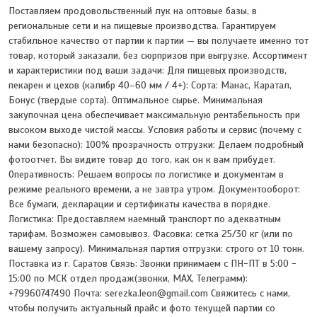
Поставляем продовольственный лук на оптовые базы, в
региональные сети и на пищевые производства. Гарантируем
стабильное качество от партии к партии — вы получаете именно тот
товар, который заказали, без сюрпризов при выгрузке. Ассортимент
и характеристики под ваши задачи: Для пищевых производств,
пекарен и цехов (калибр 40–60 мм / 4+): Сорта: Манас, Каратал,
Бонус (твердые сорта). Оптимальное сырье. Минимальная
закупочная цена обеспечивает максимальную рентабельность при
высоком выходе чистой массы. Условия работы и сервис (почему с
нами безопасно): 100% прозрачность отгрузки: Делаем подробный
фотоотчет. Вы видите товар до того, как он к вам прибудет.
Оперативность: Решаем вопросы по логистике и документам в
режиме реального времени, а не завтра утром. Документооборот:
Все бумаги, декларации и сертификаты качества в порядке.
Логистика: Предоставляем наемный транспорт по адекватным
тарифам. Возможен самовывоз. Фасовка: сетка 25/30 кг (или по
вашему запросу). Минимальная партия отгрузки: строго от 10 тонн.
Поставка из г. Саратов Связь: Звонки принимаем с ПН-ПТ в 5:00 -
15:00 по МСК отдел продаж(звонки, MAX, Телеграмм):
+79960747490 Почта: serezka.leon@gmail.com Свяжитесь с нами,
чтобы получить актуальный прайс и фото текущей партии со