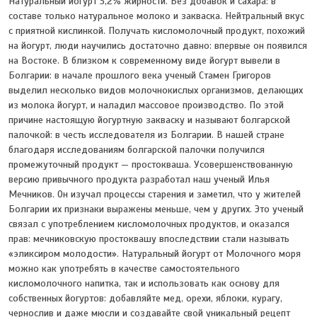
Натуральный йогурт 3,2% жирности. Без добавок и сахара: в
составе только натуральное молоко и закваска. Нейтральный вкус
с приятной кислинкой. Получать кисломолочный продукт, похожий
на йогурт, люди научились достаточно давно: впервые он появился
на Востоке. В близком к современному виде йогурт вывели в
Болгарии: в начале прошлого века ученый Стамен Григоров
выделил несколько видов молочнокислых организмов, делающих
из молока йогурт, и наладил массовое производство. По этой
причине настоящую йогуртную закваску и называют болгарской
палочкой: в честь исследователя из Болгарии. В нашей стране
благодаря исследованиям болгарской палочки получился
промежуточный продукт — простокваша. Усовершенствованную
версию привычного продукта разработал наш ученый Илья
Мечников. Он изучал процессы старения и заметил, что у жителей
Болгарии их признаки выражены меньше, чем у других. Это ученый
связал с употреблением кисломолочных продуктов, и оказался
прав: мечниковскую простоквашу впоследствии стали называть
«эликсиром молодости». Натуральный йогурт от Молочного моря
можно как употребять в качестве самостоятельного
кисломолочного напитка, так и использовать как основу для
собственных йогуртов: добавляйте мед, орехи, яблоки, курагу,
чернослив и даже мюсли и создавайте свой уникальный рецепт