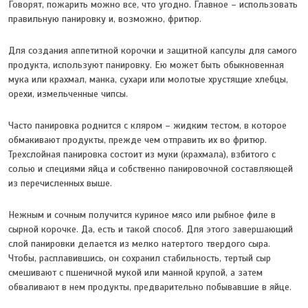
Говорят, пожарить можно все, что угодно. Главное – использовать
правильную панировку и, возможно, фритюр.
Для создания аппетитной корочки и защитной капсулы для самого
продукта, используют панировку. Ею может быть обыкновенная
мука или крахмал, манка, сухари или молотые хрустящие хлебцы,
орехи, измельченные чипсы.
Часто панировка роднится с кляром – жидким тестом, в которое
обмакивают продукты, прежде чем отправить их во фритюр.
Трехслойная панировка состоит из муки (крахмала), взбитого с
солью и специями яйца и собственно панировочной составляющей
из перечисленных выше.
Нежным и сочным получится куриное мясо или рыбное филе в
сырной корочке. Да, есть и такой способ. Для этого завершающий
слой панировки делается из мелко натертого твердого сыра.
Чтобы, расплавившись, он сохранил стабильность, тертый сыр
смешивают с пшеничной мукой или манной крупой, а затем
обваливают в нем продукты, предварительно побывавшие в яйце.