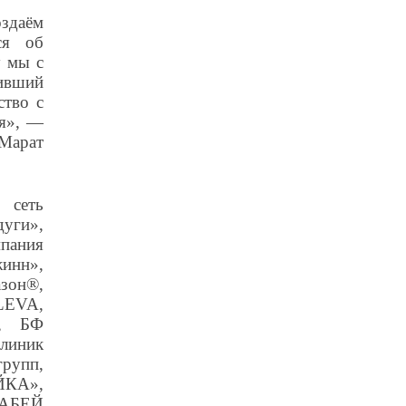
оздаём
ся об
у мы с
ивший
ство с
ся», —
Марат
 сеть
дуги»,
мпания
нн»,
он®,
LEVA,
n, БФ
линик
рупп,
ЙКА»,
ЗАБЕЙ