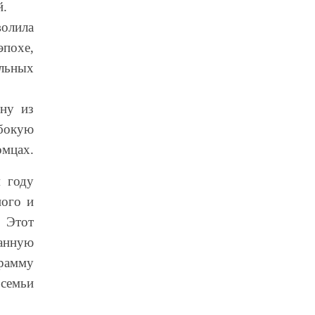
й.
волила
похе,
альных
дну из
бокую
омцах.
 году
ного и
. Этот
анную
амму
 семьи