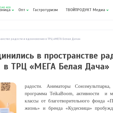
540 409
зница
Опт
Гастротуризм
ТВОЙПРОДУКТ Медиа
анстве радости и вдохновения в ТРЦ «МЕГА Белая Дача»
инились в пространстве ра
в ТРЦ «МЕГА Белая Дача»
радости
. Аниматоры Союзмультпарка,
программа TeikaBoom, активности
и м
классы от благотворительного фонда «
жизнь» и бренда «Кудесница» пробужд