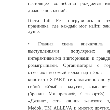
настоящее волшебство рождается и
диалоге поколений.
Гости Life Fest погрузились в ат
праздника, где каждый мог найти зан
душе:
• Главная сцена впечатлила 
выступлениями популярных арт
интерактивными викторинами и гранд
розыгрышами. Организаторы с гор
отмечают весомый вклад партнёров — 
кинотеатр START, сеть магазинов по у
собой «Улыбка радуги», компани
(бренды Милпразон®, Селафорт®), 
«Джинн», сеть клиник женского з
Medok, TM ALLEVA и многих других