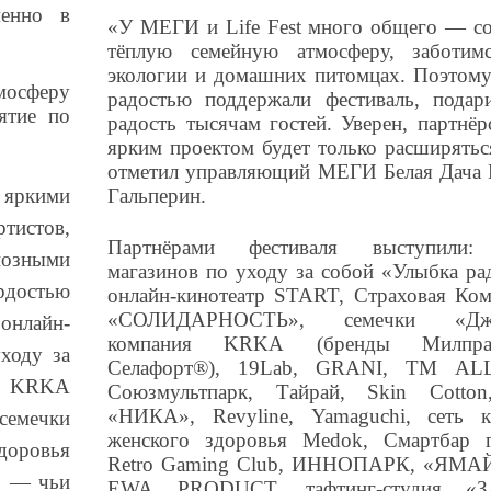
менно в
«У МЕГИ и Life Fest много общего — с
тёплую семейную атмосферу, заботим
экологии и домашних питомцах. Поэтом
мосферу
радостью поддержали фестиваль, подар
ятие по
радость тысячам гостей. Уверен, партнёр
ярким проектом будет только расширять
отметил управляющий МЕГИ Белая Дача 
яркими
Гальперин.
истов,
Партнёрами фестиваля выступили:
иозными
магазинов по уходу за собой «Улыбка ра
достью
онлайн-кинотеатр START, Страховая Ко
«СОЛИДАРНОСТЬ», семечки «Джи
онлайн-
компания KRKA (бренды Милпраз
ходу за
Селафорт®), 19Lab, GRANI, TM AL
я KRKA
Союзмультпарк, Тайрай, Skin Cotto
«НИКА», Revyline, Yamaguchi, сеть к
семечки
женского здоровья Medok, Смартбар г
доровья
Retro Gaming Club, ИННОПАРК, «ЯМА
, — чьи
EWA PRODUCT, тафтинг-студия «