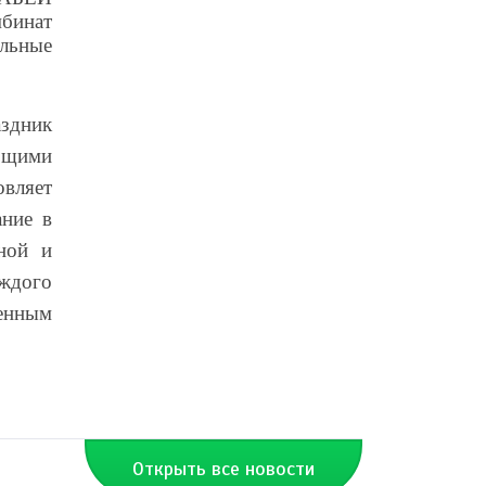
инат
льные
аздник
бщими
вляет
ание в
ной и
ждого
менным
Открыть все новости