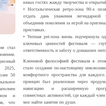
юных гостях жажду творчества и открыти
• Ностальгическая ретро
-зона 90-х поз
отдать дань уважения легендарной э
объединив поколения за игрой на оригин
приставках.
• Уютная
pet-зона вновь подчеркнула о
ключевых ценностей фестиваля — глу
я стал
ответственность и заботу о домашних пит
овения.
Ключевой философией фестиваля в этом
диозный
стало создание по-настоящему инклюзив
 2025,
комфортного пространства для каждого
олее 50
принцип был реализован через продум
кальное
навигацию и расширенную прогр
наполнен
совместных активностей, где каждый член
твом и
мог найти занятие по душе.
ав, что