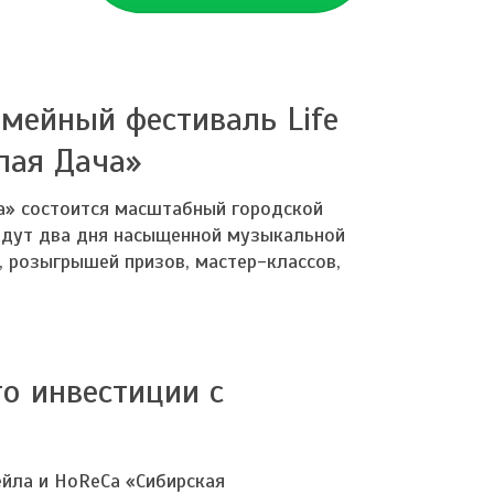
емейный фестиваль Life
лая Дача»
а» состоится масштабный городской
й ждут два дня насыщенной музыкальной
 розыгрышей призов, мастер-классов,
то инвестиции с
йла и HoReCa «Сибирская