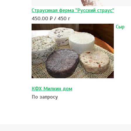
Страусиная ферма "Русский страус"
450.00 ₽ / 450 г
Сыр
КФХ Милкин дом
По запросу