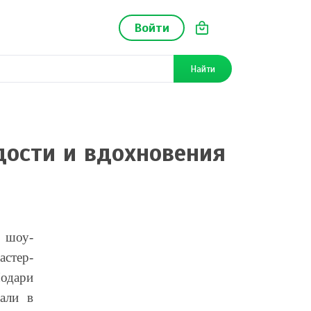
Войти
Найти
дости и вдохновения
 шоу-
астер-
Подари
али в