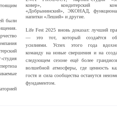
ковер», кондитерский комб
тоящим
«Добрынинский», ЭКОНАД, функциона
напитки «Леший» и другие.
ей были
щения
.
Life Fest 2025 вновь доказал: лучший пр
рчество
— это тот, который создаётся о
мпания
усилиями. Успех этого года вдохно
терский
команду на новые свершения и на созд
-студия
следующем сезоне ещё более грандиоз
пертиза
волшебной атмосферы, где ценность ка
ваемые
гостя и сила сообщества останутся неиз
фундаментом.
аторией