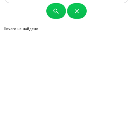
search
close
Ничего не найдено.