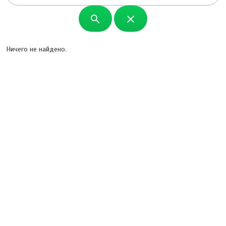
search
close
Ничего не найдено.