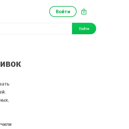
Войти
Найти
ливок
вать
ей.
ных,
учили