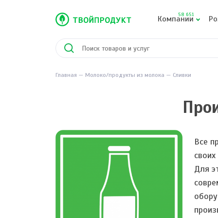
58 651
Компании
Ро
Главная
Молоко/продукты из молока
Сливки
Прои
Все п
своих
Для э
совре
обору
произ