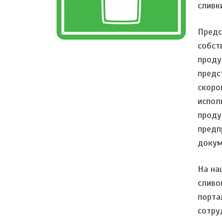
сливк
Предс
собст
проду
предс
скоро
испол
проду
предп
докум
На на
сливо
порта
сотру