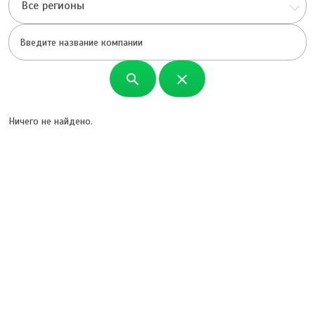
Все регионы
search
close
Ничего не найдено.