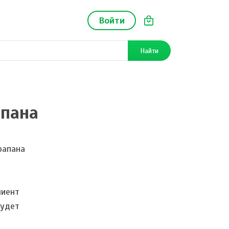
Войти
Найти
апана
рапана
лиент
будет