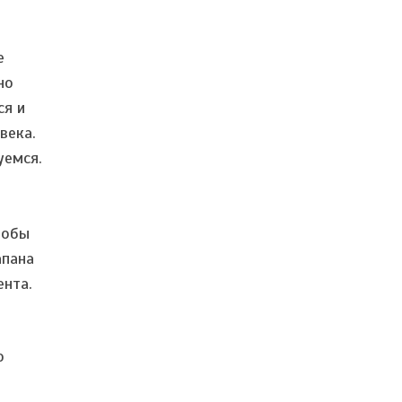
е
но
ся и
века.
уемся.
тобы
апана
нта.
о