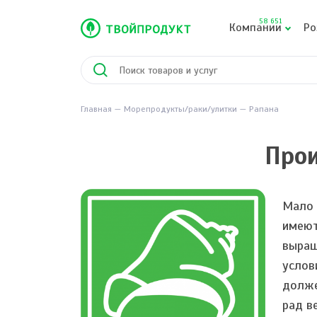
58 651
Компании
Ро
Главная
Морепродукты/раки/улитки
Рапана
Прои
Мало 
имеют
выращ
услов
долже
рад в