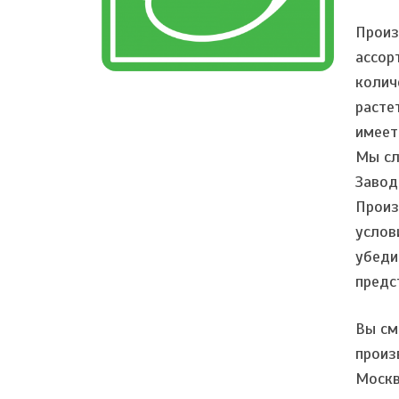
Произ
ассор
колич
расте
имеет
Мы сл
Завод
Произ
услов
убеди
предс
Вы см
произ
Москв