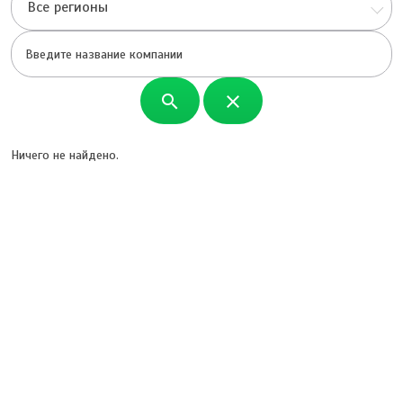
Все регионы
search
close
Ничего не найдено.