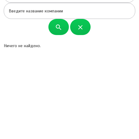
search
close
Ничего не найдено.