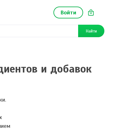
Войти
Найти
диентов и добавок
ки.
х
нием