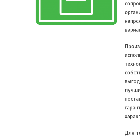
сопро
орган
напрс
вариа
Произ
испол
техно
собст
выгод
лучши
поста
гаран
харак
Для т