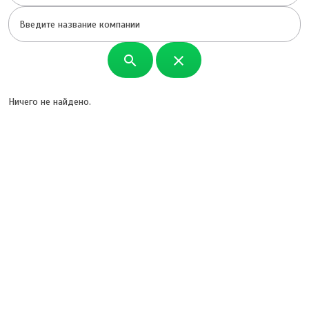
search
close
Ничего не найдено.