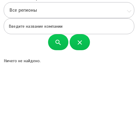
Все регионы
search
close
Ничего не найдено.